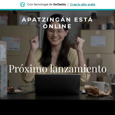
Con tecnología de
GoDaddy
|
Crea tu sitio gratis
APATZINGÁN ESTÁ
ONLINE
‌‌Próximo lanzamiento