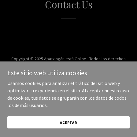
Contact Us
Copyright © 2025 Apatzingán está Online - Todos los derechos
reservados.
Este sitio web utiliza cookies
Con tecnología de
Usamos cookies para analizar el tráfico del sitio web y
optimizar tu experiencia en el sitio. Al aceptar nuestro uso
de cookies, tus datos se agruparán con los datos de todos
los demás usuarios.
ACEPTAR